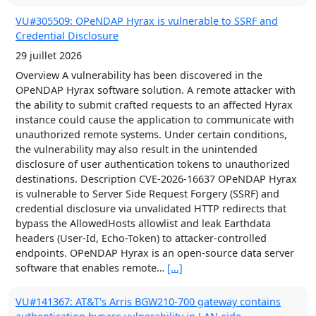
VU#305509: OPeNDAP Hyrax is vulnerable to SSRF and
Credential Disclosure
29 juillet 2026
Overview A vulnerability has been discovered in the
OPeNDAP Hyrax software solution. A remote attacker with
the ability to submit crafted requests to an affected Hyrax
instance could cause the application to communicate with
unauthorized remote systems. Under certain conditions,
the vulnerability may also result in the unintended
disclosure of user authentication tokens to unauthorized
destinations. Description CVE-2026-16637 OPeNDAP Hyrax
is vulnerable to Server Side Request Forgery (SSRF) and
credential disclosure via unvalidated HTTP redirects that
bypass the AllowedHosts allowlist and leak Earthdata
headers (User-Id, Echo-Token) to attacker-controlled
endpoints. OPeNDAP Hyrax is an open-source data server
software that enables remote…
[...]
VU#141367: AT&T's Arris BGW210-700 gateway contains