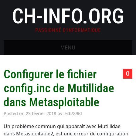
CH-INFO.ORG
PASSIONNÉ D'INFORMATIQUE
MENU
HOME
Configurer le fichier
0
CONTACT
config.inc de Mutillidae
WHOAMI
dans Metasploitable
GDPR PRIVACY POLICY
Posted on
23 février 2018
by
!%$789Kl
Un problème commun qui apparaît avec Mutillidae
dans Metasploitable2, est une erreur de configuration