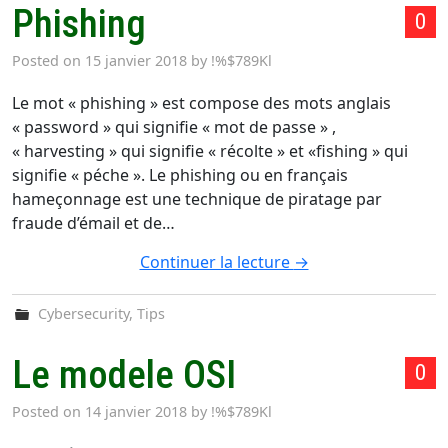
Phishing
0
Posted on
15 janvier 2018
by
!%$789Kl
Le mot « phishing » est compose des mots anglais
« password » qui signifie « mot de passe » ,
« harvesting » qui signifie « récolte » et «fishing » qui
signifie « péche ». Le phishing ou en français
hameçonnage est une technique de piratage par
fraude d’émail et de…
Continuer la lecture
→
Cybersecurity
,
Tips
Le modele OSI
0
Posted on
14 janvier 2018
by
!%$789Kl