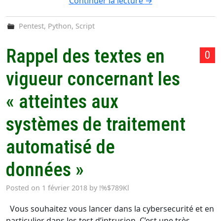
Continuer la lecture
→
Pentest
,
Python
,
Script
Rappel des textes en
0
vigueur concernant les
« atteintes aux
systèmes de traitement
automatisé de
données »
Posted on
1 février 2018
by
!%$789Kl
Vous souhaitez vous lancer dans la cybersecurité et en
particulier dans les test d’intrusion. C’est une très