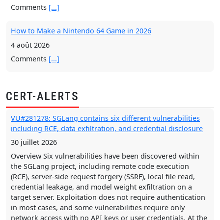
Comments
[...]
How to Make a Nintendo 64 Game in 2026
4 août 2026
Comments
[...]
Cities Are Ditching Flock, Replacing It with Axon License
Plate Readers
CERT-ALERTS
6 août 2026
VU#281278: SGLang contains six different vulnerabilities
Comments
[...]
including RCE, data exfiltration, and credential disclosure
30 juillet 2026
The Simple Elegance of the Integrated Timing Belt
Loopback Fastener
Overview Six vulnerabilities have been discovered within
the SGLang project, including remote code execution
2 août 2026
(RCE), server-side request forgery (SSRF), local file read,
Comments
[...]
credential leakage, and model weight exfiltration on a
target server. Exploitation does not require authentication
Pareto Front
in most cases, and some vulnerabilities require only
network access with no API keys or user credentials. At the
29 juillet 2026