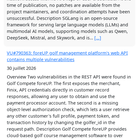
time of publication, no patches are available from the
Comments
[...]
project maintainers, and coordination attempts have been
unsuccessful. Description SGLang is an open-source
Show HN: I spent 2 years designing a mechanical Magic
framework for serving large language models (LLMs) and
Keyboard
multimodal AI models, supporting models such as Qwen,
DeepSeek, Mistral, and Skywork, and is…
[...]
6 août 2026
Comments
[...]
VU#790363: foreUP golf management platform's web API
contains multiple vulnerabilities
Mario Meets Pareto
30 juillet 2026
6 août 2026
Overview Two vulnerabilities in the REST API were found in
Comments
[...]
Golf Compete foreUP. The first exposes the merchant,
Finix, API credentials directly in customer record
responses, allowing any user to obtain and use the
payment processor account. The second is a missing
object-level authorization check, which lets a user retrieve
any other customer's full profile, payment token, and
transaction history by changing the golfer_id in the
request path. Description Golf Compete foreUP provides
cloud-based golf course management software to over