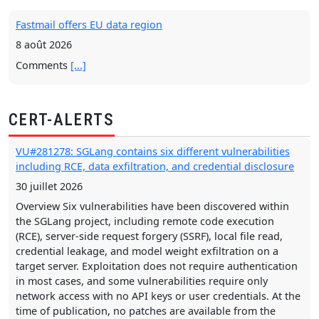
Fastmail offers EU data region
8 août 2026
Comments
[...]
Os8088: A powerful Mac-like OS for the IBM XT, 286, 386
VU#281278: SGLang contains six different vulnerabilities
including RCE, data exfiltration, and credential disclosure
8 août 2026
30 juillet 2026
CERT-ALERTS
Comments
[...]
Overview Six vulnerabilities have been discovered within
the SGLang project, including remote code execution
Incentives are for losers
(RCE), server-side request forgery (SSRF), local file read,
9 août 2026
credential leakage, and model weight exfiltration on a
Comments
[...]
target server. Exploitation does not require authentication
in most cases, and some vulnerabilities require only
network access with no API keys or user credentials. At the
The original URL for this prediction will no longer be
time of publication, no patches are available from the
available in 11 years (2011)
project maintainers, and coordination attempts have been
9 août 2026
unsuccessful. Description SGLang is an open-source
Comments
[...]
framework for serving large language models (LLMs) and
multimodal AI models, supporting models such as Qwen,
DeepSeek, Mistral, and Skywork, and is…
[...]
My server is a phone now