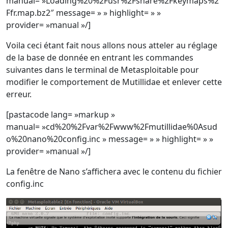
manual= »Loading%20%2Fusr%2Fshare%2Fkeymaps%2
Ffr.map.bz2″ message= » » highlight= » »
provider= »manual »/]
Voila ceci étant fait nous allons nous atteler au réglage
de la base de donnée en entrant les commandes
suivantes dans le terminal de Metasploitable pour
modifier le comportement de Mutillidae et enlever cette
erreur.
[pastacode lang= »markup »
manual= »cd%20%2Fvar%2Fwww%2Fmutillidae%0Asud
o%20nano%20config.inc » message= » » highlight= » »
provider= »manual »/]
La fenêtre de Nano s’affichera avec le contenu du fichier
config.inc