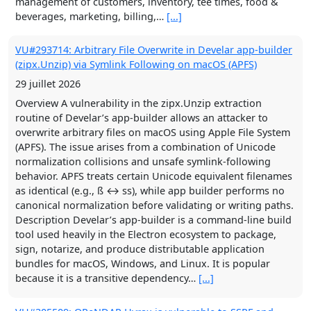
29 juillet 2026
Overview A vulnerability in the zipx.Unzip extraction
routine of Develar’s app-builder allows an attacker to
overwrite arbitrary files on macOS using Apple File System
(APFS). The issue arises from a combination of Unicode
normalization collisions and unsafe symlink-following
behavior. APFS treats certain Unicode equivalent filenames
as identical (e.g., ß ↔ ss), while app builder performs no
canonical normalization before validating or writing paths.
Description Develar’s app-builder is a command‑line build
tool used heavily in the Electron ecosystem to package,
sign, notarize, and produce distributable application
bundles for macOS, Windows, and Linux. It is popular
because it is a transitive dependency…
[...]
VU#305509: OPeNDAP Hyrax is vulnerable to SSRF and
Credential Disclosure
29 juillet 2026
Overview A vulnerability has been discovered in the