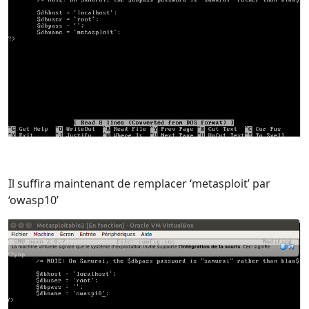
Il suffira maintenant de remplacer ‘metasploit’ par
‘owasp10’