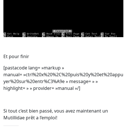
Et pour finir
[pastacode lang= »markup »
manual= »ctrl%20x%20%2C%20puis%20y%20et%20appu
yer%20sur%20entr%C3%A9e » message= » »
highlight= » » provider= »manual »/]
Si tout c’est bien passé, vous avez maintenant un
Mutillidae prêt a l’emploi!