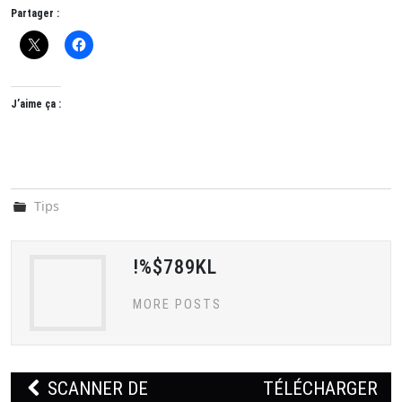
Partager :
J’aime ça :
Tips
!%$789KL
MORE POSTS
Navigation
SCANNER DE
TÉLÉCHARGER