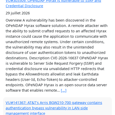
OPeNDAP Hyrax software solution. A remote attacker with
the ability to submit crafted requests to an affected Hyrax
instance could cause the application to communicate with
unauthorized remote systems. Under certain conditions,
the vulnerability may also result in the unintended
disclosure of user authentication tokens to unauthorized
destinations. Description CVE-2026-16637 OPeNDAP Hyrax
is vulnerable to Server Side Request Forgery (SSRF) and
credential disclosure via unvalidated HTTP redirects that
bypass the AllowedHosts allowlist and leak Earthdata
headers (User-Id, Echo-Token) to attacker-controlled
endpoints. OPeNDAP Hyrax is an open-source data server
software that enables remote…
[...]
VU#141367: AT&T's Arris BGW210-700 gateway contains
authentication bypass vulnerability in LAN-side
management interface
28 juillet 2026
Overview Firmware versions 2.7.7 and earlier of the Arris
BGW210-700 residential gateway contain an authentication
bypass vulnerability, tracked as CVE-2026-16771, that