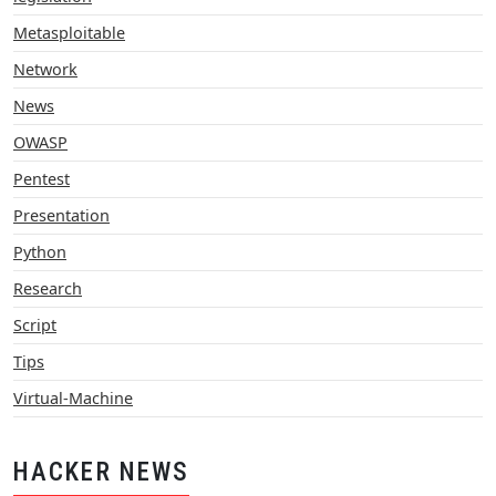
Metasploitable
Network
News
OWASP
Pentest
Presentation
Python
Research
Script
Tips
Virtual-Machine
HACKER NEWS
Improving Heuristics for A* Pathfinding