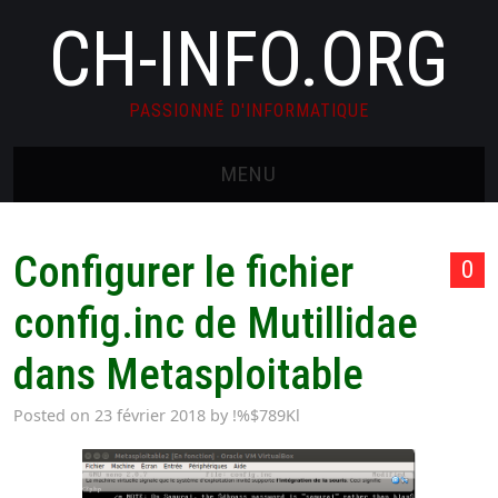
CH-INFO.ORG
PASSIONNÉ D'INFORMATIQUE
MENU
HOME
Configurer le fichier
0
CONTACT
config.inc de Mutillidae
WHOAMI
dans Metasploitable
GDPR PRIVACY POLICY
Posted on
23 février 2018
by
!%$789Kl