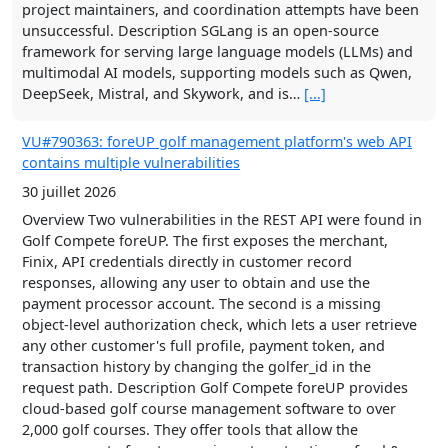
8 août 2026
VU#790363: foreUP golf management platform's web API
Comments
[...]
contains multiple vulnerabilities
30 juillet 2026
Microsoft Word for Windows 1.1a, Native X64 Port
Overview Two vulnerabilities in the REST API were found in
9 août 2026
Golf Compete foreUP. The first exposes the merchant,
Comments
[...]
Finix, API credentials directly in customer record
responses, allowing any user to obtain and use the
payment processor account. The second is a missing
object-level authorization check, which lets a user retrieve
any other customer's full profile, payment token, and
transaction history by changing the golfer_id in the
request path. Description Golf Compete foreUP provides
cloud-based golf course management software to over
2,000 golf courses. They offer tools that allow the
management of customers, inventory, tee times, food &
beverages, marketing, billing,…
[...]
VU#293714: Arbitrary File Overwrite in Develar app-builder
(zipx.Unzip) via Symlink Following on macOS (APFS)