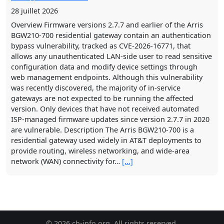
allows any unauthenticated LAN-side user to read sensitive
configuration data and modify device settings through
web management endpoints. Although this vulnerability
was recently discovered, the majority of in-service
gateways are not expected to be running the affected
version. Only devices that have not received automated
ISP-managed firmware updates since version 2.7.7 in 2020
are vulnerable. Description The Arris BGW210-700 is a
residential gateway used widely in AT&T deployments to
provide routing, wireless networking, and wide-area
network (WAN) connectivity for…
[...]
VU#492466: Logto Identity Platform has authentication
and authorization failures in core protocol handling
23 juillet 2026
Overview The Logto platform contains multiple
vulnerabilities affecting the identity‑processing pipeline.
These flaws reduce the reliability of authentication and
authorization decisions and may allow attackers to bypass
account‑ownership checks, skip MFA, replay externally
© 2026 ch-info.org. All rights reserved.